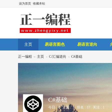
设为首页
收藏本站
主页
易语言图色
易语言逆向
后台讲师
»
›
›
正一编程
主页
C/汇编逆向
C#基础
C#基础
今日 :
0
主题 :
1
排名 :
17
关注 :
1