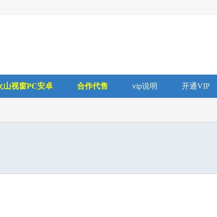
火山视窗PC安卓
合作代售
vip说明
开通VIP