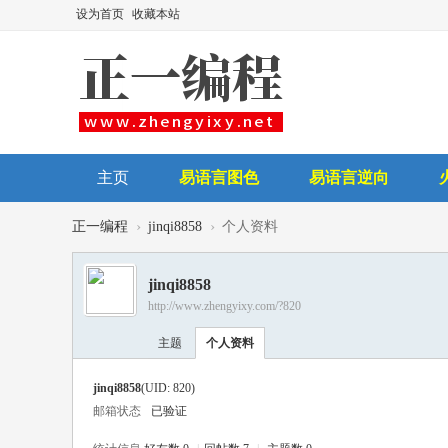
设为首页
收藏本站
主页
易语言图色
易语言逆向
后台讲师
›
›
正一编程
jinqi8858
个人资料
jinqi8858
http://www.zhengyixy.com/?820
主题
个人资料
jinqi8858
(UID: 820)
邮箱状态
已验证