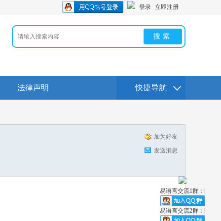
登录
立即注册
搜索
法律声明
快捷导航
加为好友
发送消息
易语言交流1群：|
易语言交流2群：|