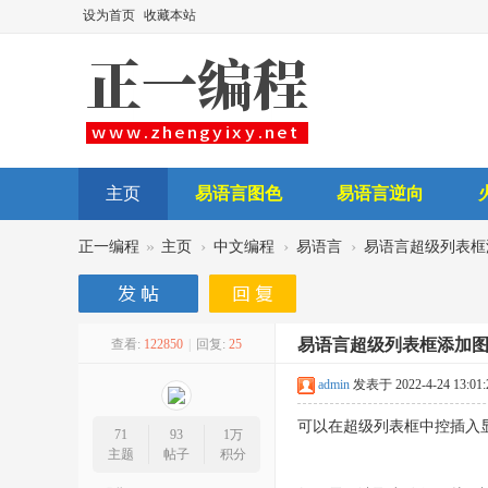
设为首页
收藏本站
主页
易语言图色
易语言逆向
后台讲师
»
›
›
›
正一编程
主页
中文编程
易语言
易语言超级列表框
易语言超级列表框添加
查看:
122850
|
回复:
25
admin
发表于 2022-4-24 13:01:
可以在超级列表框中控插入
71
93
1万
主题
帖子
积分