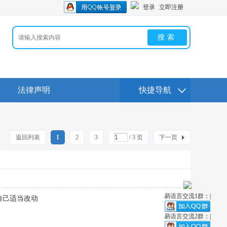
登录
立即注册
搜索
法律声明
快捷导航
返回列表
1
2
3
/ 3 页
下一页
易语言交流1群：|
自己适当改动
易语言交流2群：|