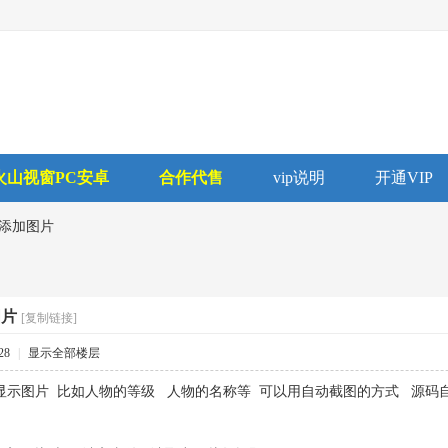
火山视窗PC安卓
合作代售
vip说明
开通VIP
添加图片
图片
[复制链接]
28
|
显示全部楼层
显示图片 比如人物的等级 人物的名称等 可以用自动截图的方式 源码